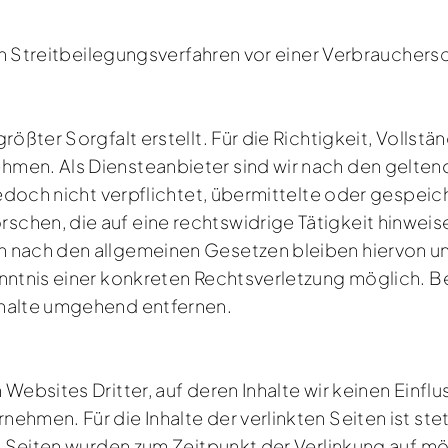
 an Streitbeilegungsverfahren vor einer Verbrauchers
ößter Sorgfalt erstellt. Für die Richtigkeit, Vollstän
men. Als Diensteanbieter sind wir nach den geltend
 jedoch nicht verpflichtet, übermittelte oder gespei
chen, die auf eine rechtswidrige Tätigkeit hinweis
n nach den allgemeinen Gesetzen bleiben hiervon un
Kenntnis einer konkreten Rechtsverletzung möglich
nhalte umgehend entfernen.
Websites Dritter, auf deren Inhalte wir keinen Einfl
ehmen. Für die Inhalte der verlinkten Seiten ist ste
en Seiten wurden zum Zeitpunkt der Verlinkung auf m