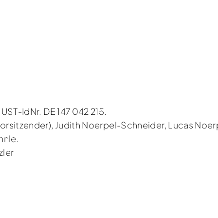
UST-IdNr. DE 147 042 215.
orsitzender), Judith Noerpel-Schneider, Lucas Noer
hnle.
zler