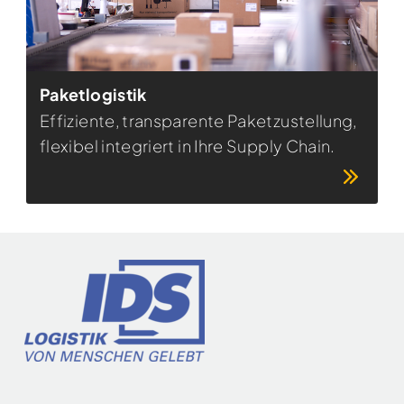
Paketlogistik
Effiziente, transparente Paketzustellung,
flexibel integriert in Ihre Supply Chain.