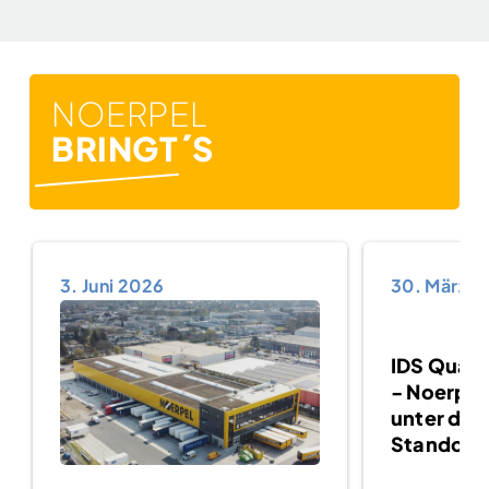
NOERPEL
BRINGT´S
3. Juni 2026
30. März 2
IDS Quali
- Noerpel
unter den
Standort