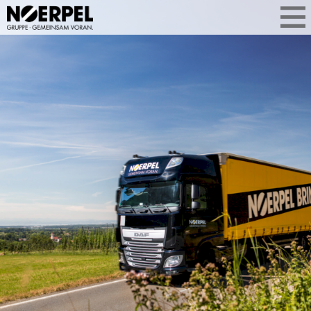
ZUVERLÄSSIGE
TRANSPORTLOGISTIK
Transport, der planbar bleibt: Wir
organisieren Ihre Transporte national
und international. Klare Laufzeiten,
abgestimmte Prozesse und proaktive
Kommunikation sorgen für
Verlässlichkeit. Damit Ihre Waren
termingerecht ans Ziel kommen.