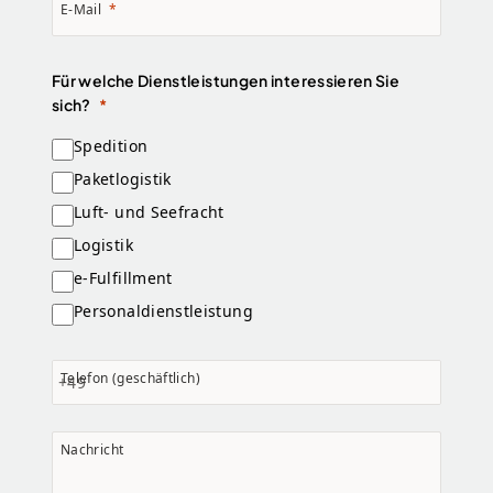
E-Mail
Für welche Dienstleistungen interessieren Sie
sich?
Spedition
Paketlogistik
Luft- und Seefracht
Logistik
e-Fulfillment
Personaldienstleistung
Telefon (geschäftlich)
+49
Nachricht