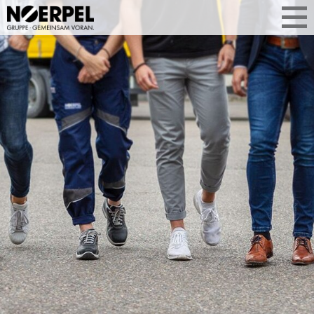
NEUE PERSPEKTIVEN
FÜR IHRE KARRIERE
Finden Sie die Position, die zu Ihnen
passt: für den Berufseinstieg oder mit
Erfahrung. Wir bieten verlässliche
Arbeitsplätze mit starken Teams und
echte Entwicklungschancen an 30
Standorten in Deutschland, Österreich
und der Schweiz. Jetzt bewerben und
eine Stelle mit Zukunft gewinnen.