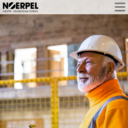
QUALITÄT
MIT SYSTEM
Qualität entsteht durch klare Prozesse.
Sie profitieren von geschulten Teams,
zertifizierten Abläufen und
konsequenter Kontrolle. Dafür setzen
wir auf Audits und kontinuierliche
Verbesserung. Für verlässliche Logistik.