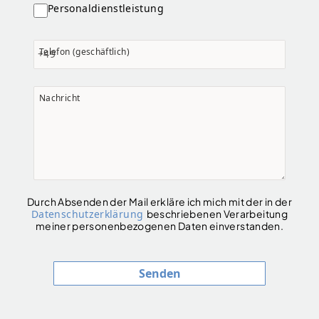
Personaldienstleistung
Telefon (geschäftlich)
+49
Nachricht
Durch Absenden der Mail erkläre ich mich mit der in der
Datenschutzerklärung
beschriebenen Verarbeitung
meiner personenbezogenen Daten einverstanden.
Senden