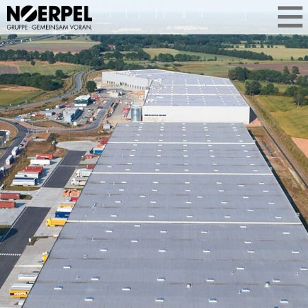
LOGISTIK
ELSDORF
Logistikzentrum Elsdorf: Mit 43.000 m²
Lagerfläche, Gefahrstoffkompetenz
und direkter A1‑Anbindung bieten wir
skalierbare Lösungen für Transport,
Fulfillment und Batterie‑Handling –
effizient, sicher und ideal für
Norddeutschland.