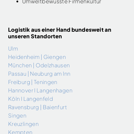
Umweltbewusste Firmenkultur
Logistik aus einer Hand bundesweit an
unseren Standorten
Ulm
Heidenheim | Giengen
München | Odelzhausen
Passau | Neuburg am Inn
Freiburg | Teningen
Hannover I Langenhagen
Köln I Langenfeld
Ravensburg | Baienfurt
Singen
Kreuzlingen
Kempten