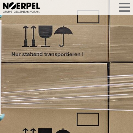
BEST CASE
BRITAX
Partnerschaft, die Nähe schafft. Durch
unser Onsite‑Management unterstützen
wir Britax Römer direkt am Standort –
mit passgenauen Personallösungen, die
Abläufe vereinfachen und langfristig
Stabilität sichern.