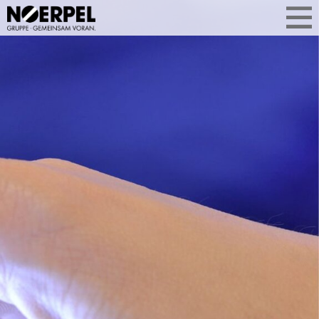
WAS UNS
AKTUELL BEWEGT
Aktuelle Themen aus der
Unternehmensgruppe auf einen Blick.
Ob Geschäftsentwicklung, Services
oder Standorterweiterung: Sie
erfahren, was Noerpel bewegt –
kompakt, relevant und aus erster Hand.