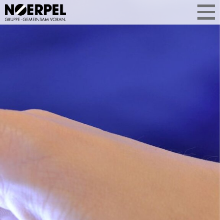
WAS UNS
AKTUELL BEWEGT
Aktuelle Themen aus der
Unternehmensgruppe auf einen Blick.
Ob Geschäftsentwicklung, Services
oder Standorterweiterung: Sie
erfahren, was Noerpel bewegt –
kompakt, relevant und aus erster Hand.