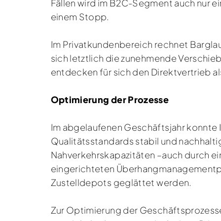
Fällen wird im B2C-Segment auch nur e
einem Stopp.
Im Privatkundenbereich rechnet Barglau
sich letztlich die zunehmende Verschi
entdecken für sich den Direktvertrieb 
Optimierung der Prozesse
Im abgelaufenen Geschäftsjahr konnte 
Qualitätsstandards stabil und nachhalt
Nahverkehrskapazitäten –auch durch ein
eingerichteten Überhangmanagementport
Zustelldepots geglättet werden.
Zur Optimierung der Geschäftsprozesse i