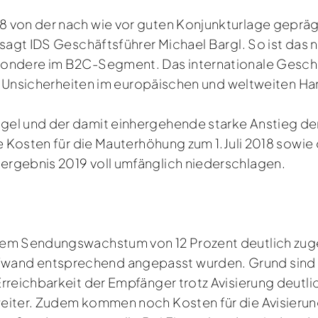
 von der nach wie vor guten Konjunkturlage gepräg
 sagt IDS Geschäftsführer Michael Bargl. So ist das
sondere im B2C-Segment. Das internationale Geschä
die Unsicherheiten im europäischen und weltweiten Ha
gel und der damit einhergehende starke Anstieg der
ie Kosten für die Mauterhöhung zum 1.Juli 2018 sowie
ergebnis 2019 voll umfänglich niederschlagen.
em Sendungswachstum von 12 Prozent deutlich zugel
and entsprechend angepasst wurden. Grund sind di
rreichbarkeit der Empfänger trotz Avisierung deutli
eiter. Zudem kommen noch Kosten für die Avisierung