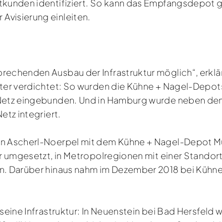
atkunden identifiziert. So kann das Empfangsdepot 
Avisierung einleiten.
rechenden Ausbau der Infrastruktur möglich“, erklärt
iter verdichtet: So wurden die Kühne + Nagel-Depots 
S Netz eingebunden. Und in Hamburg wurde neben d
etz integriert.
ben Ascherl-Noerpel mit dem Kühne + Nagel-Depot M
ter umgesetzt, in Metropolregionen mit einer Stand
rn. Darüber hinaus nahm im Dezember 2018 bei Kühne
seine Infrastruktur: In Neuenstein bei Bad Hersfeld w