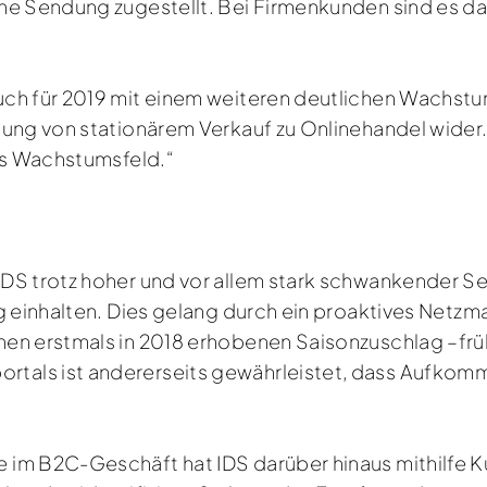
ine Sendung zugestellt. Bei Firmenkunden sind es 
ch für 2019 mit einem weiteren deutlichen Wachstum
ebung von stationärem Verkauf zu Onlinehandel wide
als Wachstumsfeld.“
IDS trotz hoher und vor allem stark schwankender
ig einhalten. Dies gelang durch ein proaktives Netz
en erstmals in 2018 erhobenen Saisonzuschlag –frühz
als ist andererseits gewährleistet, dass Aufkomm
m B2C-Geschäft hat IDS darüber hinaus mithilfe Kün