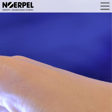
WAS UNS
AKTUELL BEWEGT
Aktuelle Themen aus der
Unternehmensgruppe auf einen Blick.
Ob Geschäftsentwicklung, Services
oder Standorterweiterung: Sie
erfahren, was Noerpel bewegt –
kompakt, relevant und aus erster Hand.