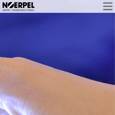
WAS UNS
AKTUELL BEWEGT
Aktuelle Themen aus der
Unternehmensgruppe auf einen Blick.
Ob Geschäftsentwicklung, Services
oder Standorterweiterung: Sie
erfahren, was Noerpel bewegt –
kompakt, relevant und aus erster Hand.