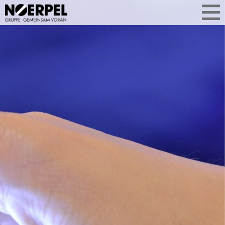
WAS UNS
AKTUELL BEWEGT
Aktuelle Themen aus der
Unternehmensgruppe auf einen Blick.
Ob Geschäftsentwicklung, Services
oder Standorterweiterung: Sie
erfahren, was Noerpel bewegt –
kompakt, relevant und aus erster Hand.