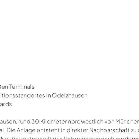
en Terminals
itionsstandortes in Odelzhausen
dards
ausen, rund 30 Kilometer nordwestlich von München
l. Die Anlage entsteht in direkter Nachbarschaft zu
 Neubau entwickelt das Unternehmen nach modernen 