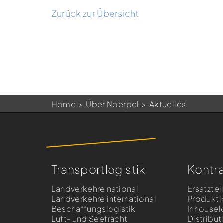
Zurück zur Übersicht
Home
Über Noerpel
Aktuelles
Transportlogistik
Kontra
Landverkehre national
Ersatztei
Landverkehre international
Produkti
Beschaffungslogistik
Inhousel
Luft- und Seefracht
Distribut