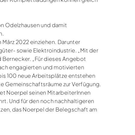
von Odelzhausen und damit
en.
im März 2022 einziehen. Darunter
ter- sowie Elektroindustrie. „Mit der
d Bernecker. „Für dieses Angebot
 nach engagierten und motivierten
bis 100 neue Arbeitsplätze entstehen
ete Gemeinschaftsräume zur Verfügung.
et Noerpel seinen MitarbeiterInnen
rt. Und für den noch nachhaltigeren
tzen, das Noerpel der Belegschaft am