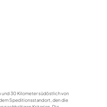
 und 30 Kilometer südöstlich von
 dem Speditionsstandort, den die
nachhaltigen Kriterien. Die