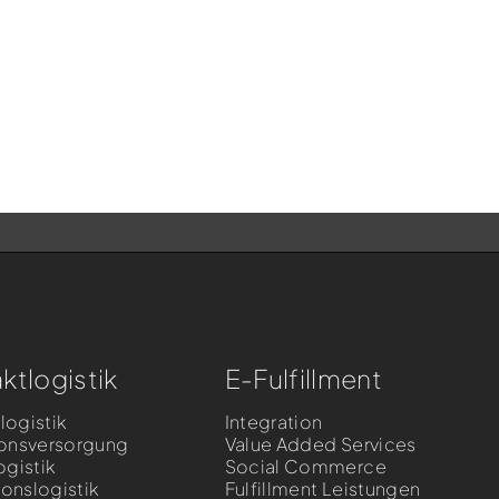
ktlogistik
E-Fulfillment
llogistik
Integration
onsversorgung
Value Added Services
ogistik
Social Commerce
ionslogistik
Fulfillment Leistungen