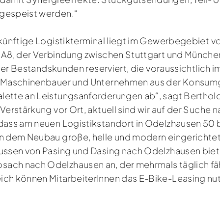
ngespeist werden.“
s künftige Logistikterminal liegt im Gewerbegebiet 
r A8, der Verbindung zwischen Stuttgart und Münch
 oder Bestandskunden reserviert, die voraussichtlich 
, Maschinenbauer und Unternehmen aus der Konsumgü
lette an Leistungsanforderungen ab“, sagt Berthol
 Verstärkung vor Ort, aktuell sind wir auf der Suche
 dass am neuen Logistikstandort in Odelzhausen 50 
 in dem Neubau große, helle und modern eingericht
bussen von Pasing und Dasing nach Odelzhausen biet
ach nach Odelzhausen an, der mehrmals täglich fäh
ich können MitarbeiterInnen das E-Bike-Leasing nu