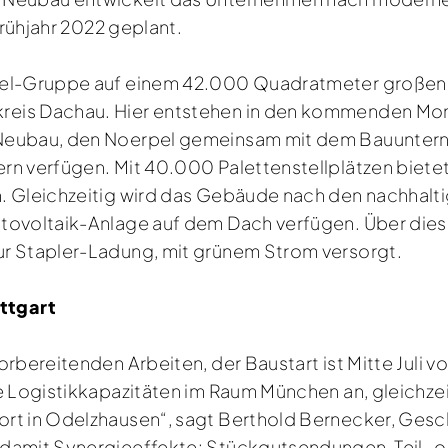
 Frühjahr 2022 geplant.
rpel-Gruppe auf einem 42.000 Quadratmeter großen
reis Dachau. Hier entstehen in den kommenden M
 Neubau, den Noerpel gemeinsam mit dem Bauuntern
n verfügen. Mit 40.000 Palettenstellplätzen bietet
n. Gleichzeitig wird das Gebäude nach den nachhal
tovoltaik-Anlage auf dem Dach verfügen. Über diese
ur Stapler-Ladung, mit grünem Strom versorgt.
ttgart
orbereitenden Arbeiten, der Baustart ist Mitte Juli 
e Logistikkapazitäten im Raum München an, gleichzei
rt in Odelzhausen“, sagt Berthold Bernecker, Geschä
 damit Synergieeffekte: Stückgutsendungen, Teil-