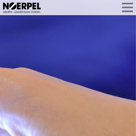
WAS UNS
AKTUELL BEWEGT
Aktuelle Themen aus der
Unternehmensgruppe auf einen Blick.
Ob Geschäftsentwicklung, Services
oder Standorterweiterung: Sie
erfahren, was Noerpel bewegt –
kompakt, relevant und aus erster Hand.