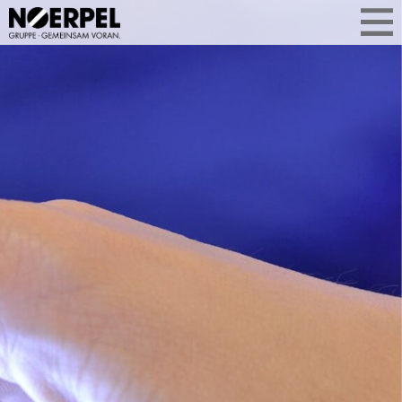
WAS UNS
AKTUELL BEWEGT
Aktuelle Themen aus der
Unternehmensgruppe auf einen Blick.
Ob Geschäftsentwicklung, Services
oder Standorterweiterung: Sie
erfahren, was Noerpel bewegt –
kompakt, relevant und aus erster Hand.