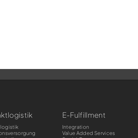
ktlogistik
E-Fulfillment
llogistik
Integration
onsversorgung
Value Added Services