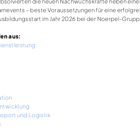
absolvierten die neuen Nachwuchskräfte neben einer
eamevents – beste Voraussetzungen für eine erfolgre
 Ausbildungsstart im Jahr 2026 bei der Noerpel-Gru
fen aus:
ienstleistung
ation
entwicklung
sport und Logistik
k