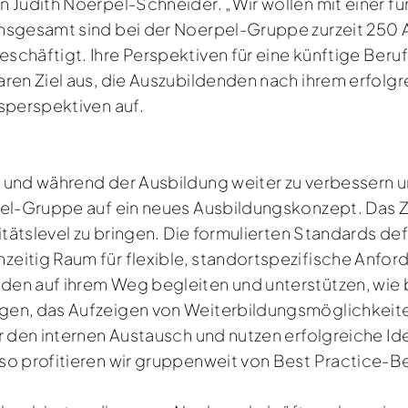
 Judith Noerpel-Schneider. „Wir wollen mit einer f
Insgesamt sind bei der Noerpel-Gruppe zurzeit 25
schäftigt. Ihre Perspektiven für eine künftige Beru
aren Ziel aus, die Auszubildenden nach ihrem erfol
sperspektiven auf.
r und während der Ausbildung weiter zu verbessern 
pel-Gruppe auf ein neues Ausbildungskonzept. Das Zi
litätslevel zu bringen. Die formulierten Standards 
zeitig Raum für flexible, standortspezifische Anf
en auf ihrem Weg begleiten und unterstützen, wie 
en, das Aufzeigen von Weiterbildungsmöglichkeiten
r den internen Austausch und nutzen erfolgreiche Id
o profitieren wir gruppenweit von Best Practice-Be