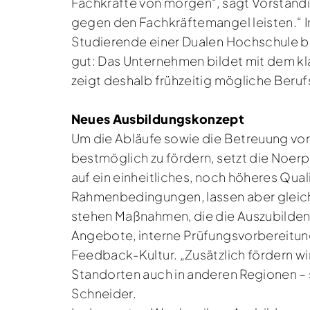
Fachkräfte von morgen“, sagt Vorständin
gegen den Fachkräftemangel leisten.“ 
Studierende einer Dualen Hochschule be
gut: Das Unternehmen bildet mit dem kl
zeigt deshalb frühzeitig mögliche Beruf
Neues Ausbildungskonzept
Um die Abläufe sowie die Betreuung vo
bestmöglich zu fördern, setzt die Noer
auf ein einheitliches, noch höheres Qua
Rahmenbedingungen, lassen aber gleich
stehen Maßnahmen, die die Auszubildend
Angebote, interne Prüfungsvorbereitung
Feedback-Kultur. „Zusätzlich fördern wi
Standorten auch in anderen Regionen – s
Schneider.