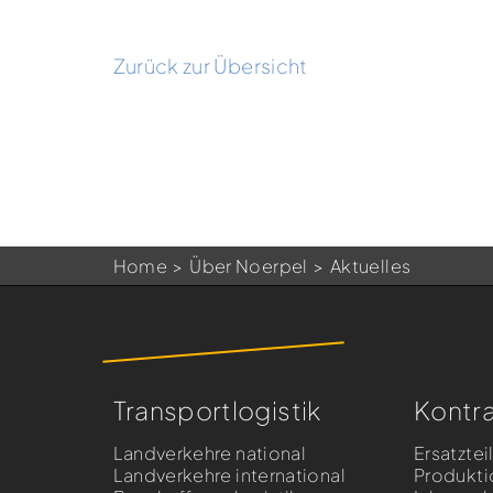
Zurück zur Übersicht
Home
Über Noerpel
Aktuelles
Transportlogistik
Kontra
Landverkehre national
Ersatztei
Landverkehre international
Produkti