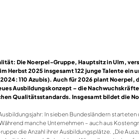
ität: Die Noerpel-Gruppe, Hauptsitz in Ulm, vers
im Herbst 2025 insgesamt 122 junge Talente ein u
24: 110 Azubis). Auch für 2026 plant Noerpel, di
eues Ausbildungskonzept – die Nachwuchskräfte p
hen Qualitätsstandards. Insgesamt bildet die No
sbildungsjahr: In sieben Bundesländern starteten 
. Während manche Unternehmen – auch aus Kostengr
ruppe die Anzahl ihrer Ausbildungsplätze. „Die Ausz