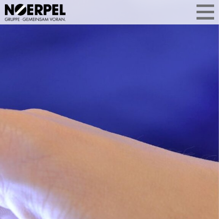
WAS UNS
AKTUELL BEWEGT
Aktuelle Themen aus der
Unternehmensgruppe auf einen Blick.
Ob Geschäftsentwicklung, Services
oder Standorterweiterung: Sie
erfahren, was Noerpel bewegt –
kompakt, relevant und aus erster Hand.