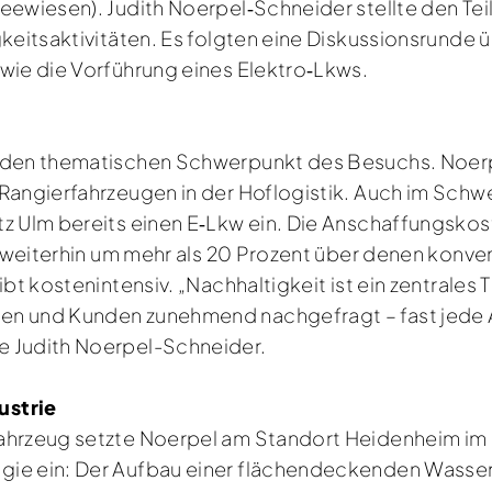
 Seewiesen). Judith Noerpel‑Schneider stellte den
gkeitsaktivitäten. Es folgten eine Diskussionsrunde 
wie die Vorführung eines Elektro‑Lkws.
h den thematischen Schwerpunkt des Besuchs. Noer
 Rangierfahrzeugen in der Hoflogistik. Auch im Sc
tz Ulm bereits einen E‑Lkw ein. Die Anschaffungsko
er weiterhin um mehr als 20 Prozent über denen konv
ibt kostenintensiv. „Nachhaltigkeit ist ein zentrales
en und Kunden zunehmend nachgefragt – fast jede A
e Judith Noerpel-Schneider.
ustrie
ahrzeug setzte Noerpel am Standort Heidenheim im 
ie ein: Der Aufbau einer flächendeckenden Wassers