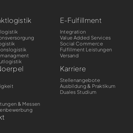
ktlogistik
E-Fulfillment
llogistik
Integration
onsversorgung
Value Added Services
ogistik
Social Commerce
ionslogistik
Fulfillment Leistungen
nmanagment
Versand
tlogistik
Noerpel
Karriere
Stellenangebote
igkeit
Ausbildung & Praktikum
Duales Studium
s
ltungen & Messen
ntenbewerbung
kt