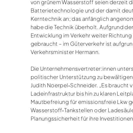
von grünem Wasserstoff seien derzeit d
Batterietechnologie und der damit deut
Kerntechnik an; das anfänglich angenom
habe die Technik überholt. Aufgrund d
Entwicklung im Verkehr weiter Richtung E
gebraucht – im Güterverkehr ist aufgrun
Verkehrsminister Hermann.
Die Unternehmensvertreter:innen unterst
politischer Unterstützung zu bewältigen 
Judith Noerpel‑Schneider. „Es braucht 
Ladeinfrastruktur bis hin zu klaren Leit
Mautbefreiung für emissionsfreie Lkw gelt
Wasserstoff‑Tankstellen oder Ladesäul
Planungssicherheit für ihre Investitionen