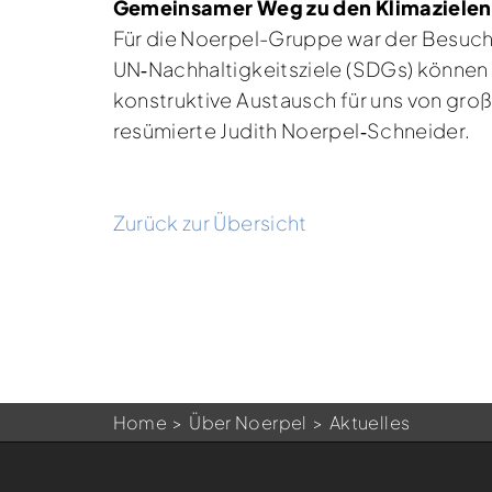
Gemeinsamer Weg zu den Klimazielen
Für die Noerpel-Gruppe war der Besuch 
UN‑Nachhaltigkeitsziele (SDGs) können 
konstruktive Austausch für uns von gr
resümierte Judith Noerpel‑Schneider.
Zurück zur Übersicht
Home
Über Noerpel
Aktuelles