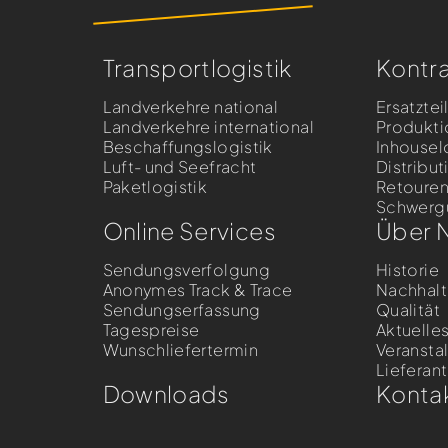
Transportlogistik
Kontra
Landverkehre national
Ersatztei
Landverkehre international
Produkti
Beschaffungslogistik
Inhousel
Luft- und Seefracht
Distribut
Paketlogistik
Retoure
Schwergu
Online Services
Über 
Sendungsverfolgung
Historie
Anonymes Track & Trace
Nachhalt
Sendungserfassung
Qualität
Tagespreise
Aktuelle
Wunschliefertermin
Veransta
Liefera
Downloads
Konta