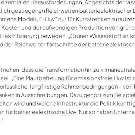
ie zentralen Herausforderungen. Angesichts der ra
lich gestiegenen Reichweiten batterieelektrischer 
mene Modell „E‑Lkw“ nur für Kurzstrecken zu nutze
er Kosten und der aufwendigen Produktion von grün
lektrifizierung bewegen. „Grüner Wasserstoff ist kn
d der Reichweitenfortschritte der batterieelektrisc
richen, dass die Transformation hin zu klimaneutra
sei. „Eine Mautbefreiung für emissionsfreie Lkw ist e
verlässliche, langfristige Rahmenbedingungen – vo
planken in Ausschreibungen. Dazu gehört zum Beispiel
en wird und welche Infrastruktur die Politik künftig 
en für batterieelektrische Lkw. Nur so haben Unter
.“