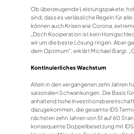
Ob überzeugende Leistungspakete, hohe
sind, dass es verlässliche Regeln für a
können auch Krisen wie Corona, extre
„Doch Kooperation ist kein Honigschle
wir um die beste Lösung ringen. Aber ge
dem Optimum“, erklärt Michael Bargl. „Ge
Kontinuierliches Wachstum
Allein in den vergangenen zehn Jahren h
saisonalen Schwankungen. Die Basis für 
anhaltend hohe Investitionsbereitschaf
dazugekommen, die gesamte IDS Terminalf
nächsten zehn Jahren von 51 auf 60 St
konsequente Doppelbesetzung mit IDS D