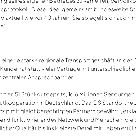
ung seines eigenen Betriebes zu verhelfen, bei vol
ngsprotokoll. Diese Idee, gemeinsam bundesweite 
 so aktuell wie vor 40 Jahren. Sie spiegelt sich auch 
e“.
s eigene starke regionale Transportgeschäft an den 
unde hat statt vieler Verträge mit unterschiedliche
n zentralen Ansprechpartner.
ehmer, 51 Stückgutdepots, 16,6 Millionen Sendungen
tkooperation in Deutschland. Das IDS Standortnetz
nzip mit gleichberechtigten Partnern bewährt“, erklä
ragend funktionierendes Netzwerk und Menschen, di
her Qualität bis ins kleinste Detail mit Leben erfüll