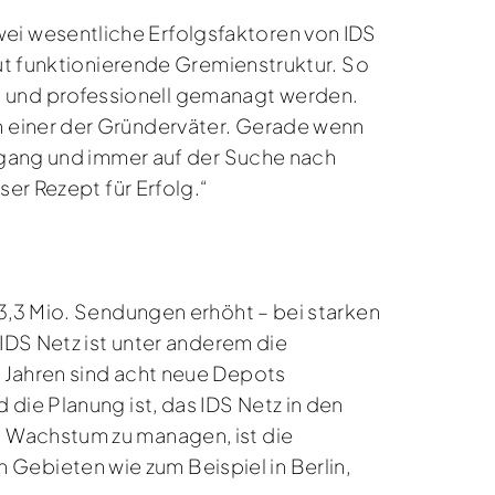
i wesentliche Erfolgsfaktoren von IDS
gut funktionierende Gremienstruktur. So
 und professionell gemanagt werden.
n einer der Gründerväter. Gerade wenn
Umgang und immer auf der Suche nach
er Rezept für Erfolg.“
13,3 Mio. Sendungen erhöht – bei starken
IDS Netz ist unter anderem die
 Jahren sind acht neue Depots
die Planung ist, das IDS Netz in den
s Wachstum zu managen, ist die
ebieten wie zum Beispiel in Berlin,