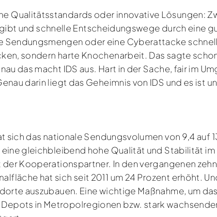
 Qualitätsstandards oder innovative Lösungen: Zwe
lle gibt und schnelle Entscheidungswege durch eine 
me Sendungsmengen oder eine Cyberattacke schnell
cken, sondern harte Knochenarbeit. Das sagte scho
nau das macht IDS aus. Hart in der Sache, fair im 
nau darin liegt das Geheimnis von IDS und es ist uns
at sich das nationale Sendungsvolumen von 9,4 auf 
eine gleichbleibend hohe Qualität und Stabilität im 
t der Kooperationspartner. In den vergangenen zehn
läche hat sich seit 2011 um 24 Prozent erhöht. Und 
andorte auszubauen. Eine wichtige Maßnahme, um da
epots in Metropolregionen bzw. stark wachsenden G