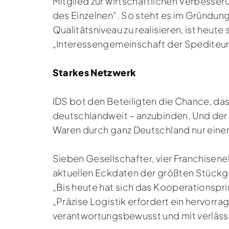
Mitglied zur wirtschaftlichen Verbesser
des Einzelnen“. So steht es im Gründu
Qualitätsniveau zu realisieren, ist heute
„Interessengemeinschaft der Spediteur
Starkes Netzwerk
IDS bot den Beteiligten die Chance, da
deutschlandweit – anzubinden. Und der K
Waren durch ganz Deutschland nur eine
Sieben Gesellschafter, vier Franchisen
aktuellen Eckdaten der größten Stückgu
„Bis heute hat sich das Kooperationspri
„Präzise Logistik erfordert ein hervor
verantwortungsbewusst und mit verlässlic