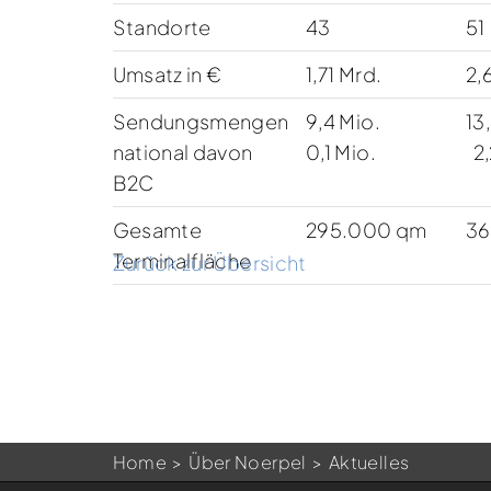
Standorte
43
51
Umsatz in €
1,71 Mrd.
2,
Sendungsmengen
9,4 Mio.
13
national davon
0,1 Mio.
2,
B2C
Gesamte
295.000 qm
36
Terminalfläche
Zurück zur Übersicht
Home
Über Noerpel
Aktuelles