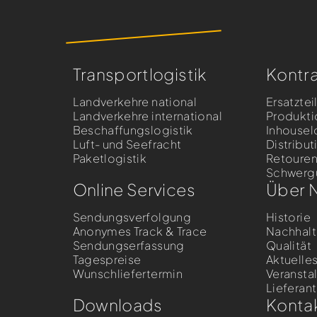
Transportlogistik
Kontra
Landverkehre national
Ersatztei
Landverkehre international
Produkti
Beschaffungslogistik
Inhousel
Luft- und Seefracht
Distribut
Paketlogistik
Retoure
Schwergu
Online Services
Über 
Sendungsverfolgung
Historie
Anonymes Track & Trace
Nachhalt
Sendungserfassung
Qualität
Tagespreise
Aktuelle
Wunschliefertermin
Veransta
Liefera
Downloads
Konta