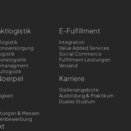
ktlogistik
E-Fulfillment
llogistik
Integration
onsversorgung
Value Added Services
ogistik
Social Commerce
ionslogistik
Fulfillment Leistungen
nmanagment
Versand
tlogistik
Noerpel
Karriere
Stellenangebote
igkeit
Ausbildung & Praktikum
Duales Studium
s
ltungen & Messen
ntenbewerbung
kt