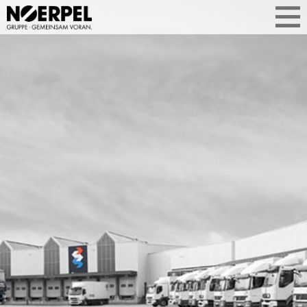
HISTORIE
ASCHERL
Von 1946 bis heute: Ascherl prägt
Logistikgeschichte. Vom Münchner
Familienunternehmen zum starken Teil
der Noerpel-Gruppe. Tradition, Qualität
und Wachstum – zusammengewachsen
seit 2014.